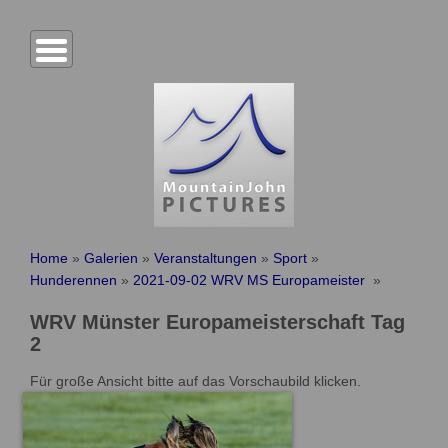
Home
»
Galerien
»
Veranstaltungen
»
Sport
»
Hunderennen
»
2021-09-02 WRV MS Europameister
»
WRV Münster Europameisterschaft Tag
2
Für große Ansicht bitte auf das Vorschaubild klicken.