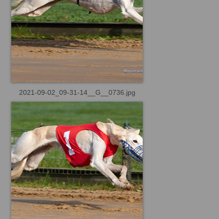
2021-09-02_09-31-14__G__0736.jpg