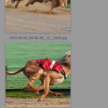
2021-09-02_09-06-48__G__0159.jpg