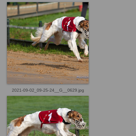
2021-09-02_09-25-24__G__0629.jpg