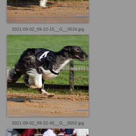
2021-09-02_09-22-15__G__0524.jpg
2021-09-02_09-22-45__G__0552.jpg