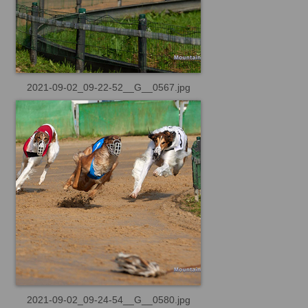
2021-09-02_09-22-52__G__0567.jpg
2021-09-02_09-24-54__G__0580.jpg