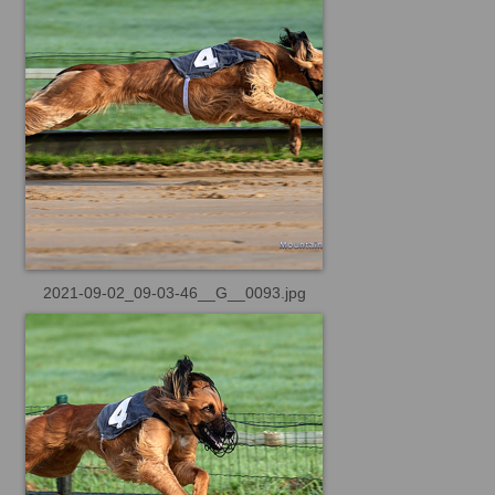
2021-09-02_09-03-46__G__0093.jpg