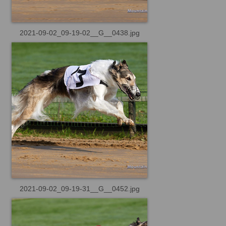
2021-09-02_09-19-02__G__0438.jpg
2021-09-02_09-19-31__G__0452.jpg