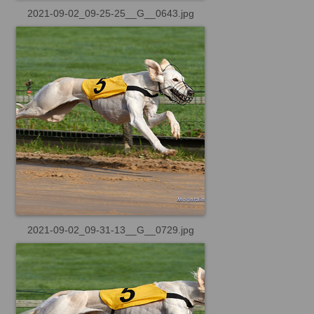
2021-09-02_09-25-25__G__0643.jpg
2021-09-02_09-31-13__G__0729.jpg