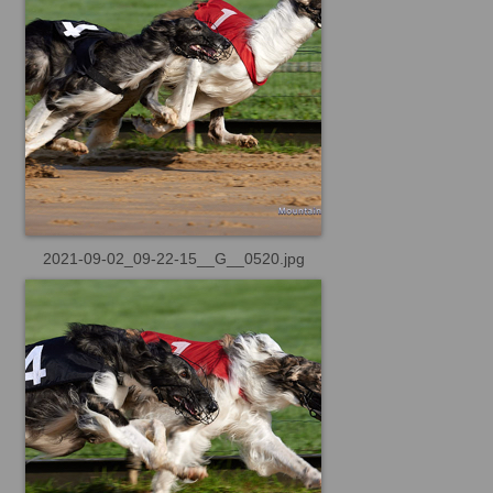
2021-09-02_09-22-15__G__0520.jpg