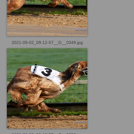
2021-09-02_09-12-57__G__0349.jpg