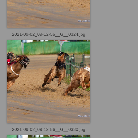
2021-09-02_09-12-56__G__0324.jpg
2021-09-02_09-12-56__G__0330.jpg