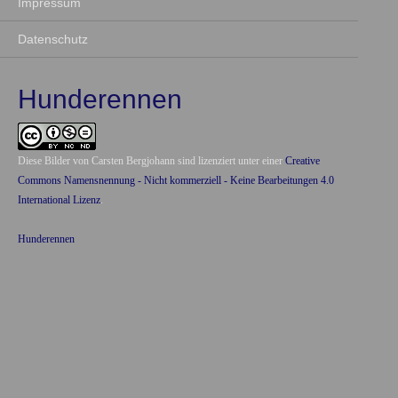
Impressum
Datenschutz
Hunderennen
Diese Bilder von
Carsten Bergjohann
sind lizenziert unter einer
Creative
Commons Namensnennung - Nicht kommerziell - Keine Bearbeitungen 4.0
International Lizenz
.
Hunderennen