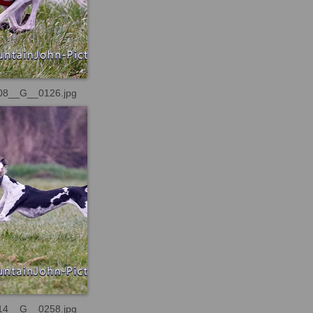
08__G__0126.jpg
14__G__0258.jpg