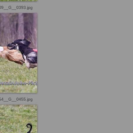
09__G__0393.jpg
54__G__0455.jpg