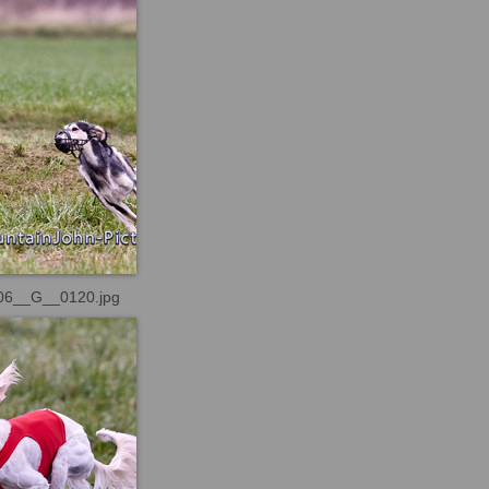
06__G__0120.jpg